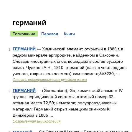
германий
Толкование
Перевод
Книги
ГЕРМАНИЙ
— Химический элемент, открытый в 1886 г. в
1
редком минерале аргиродите, найденном в Саксонии.
Словарь иностранных слов, вошедших в состав русского
языка. Чудинов А.Н., 1910. германий (назв. в честь родины
ученого, открывшего элемент) хим. элемент,&#8230; …
Словарь иностранных слов русского языка
ГЕРМАНИЙ
— (Germanium), Ge, химический элемент IV
2
группы периодической системы, атомный номер 32,
атомная масса 72,59; неметалл; полупроводниковый
материал. Германий открыт немецким химиком К.
Винклером в 1886 …
Современная энциклопедия