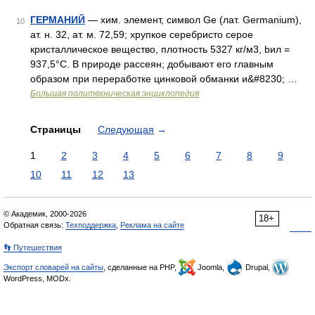
ГЕРМАНИЙ
— хим. элемент, символ Ge (лат. Germanium),
10
ат. н. 32, ат. м. 72,59; хрупкое серебристо серое
кристаллическое вещество, плотность 5327 кг/м3, bил =
937,5°С. В природе рассеян; добывают его главным
образом при переработке цинковой обманки и&#8230; …
Большая политехническая энциклопедия
Страницы
Следующая
→
1
2
3
4
5
6
7
8
9
10
11
12
13
© Академик, 2000-2026
18+
Обратная связь:
Техподдержка
,
Реклама на сайте
👣 Путешествия
Экспорт словарей на сайты
, сделанные на PHP,
Joomla,
Drupal,
WordPress, MODx.