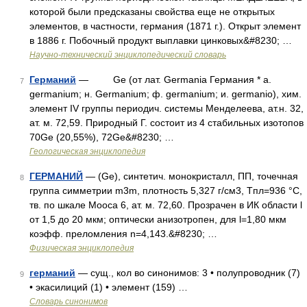
которой были предсказаны свойства еще не открытых
элементов, в частности, германия (1871 г.). Открыт элемент
в 1886 г. Побочный продукт выплавки цинковых&#8230; …
Научно-технический энциклопедический словарь
Германий
— Ge (от лат. Germania Германия * a.
7
germanium; н. Germanium; ф. germanium; и. germanio), хим.
элемент IV группы периодич. системы Менделеева, ат.н. 32,
ат. м. 72,59. Природный Г. состоит из 4 стабильных изотопов
70Ge (20,55%), 72Ge&#8230; …
Геологическая энциклопедия
ГЕРМАНИЙ
— (Ge), синтетич. монокристалл, ПП, точечная
8
группа симметрии m3m, плотность 5,327 г/см3, Tпл=936 °С,
тв. по шкале Мооса 6, ат. м. 72,60. Прозрачен в ИК области l
от 1,5 до 20 мкм; оптически анизотропен, для l=1,80 мкм
коэфф. преломления n=4,143.&#8230; …
Физическая энциклопедия
германий
— сущ., кол во синонимов: 3 • полупроводник (7)
9
• экасилиций (1) • элемент (159) …
Словарь синонимов