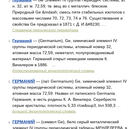
германий
— Ge Элемент IV группы Периодич. системы; ат.
3
н. 32, ат. м. 72,59; тв. вещ во с металлич. блеском.
Природный Ge &mdash; смесь пяти стабильных изотопов с
массовыми числами 70, 72, 73, 74 и 76. Существование и
свойства Ge предсказал в 1871 г. Д. И.&#8230; …
Справочник технического переводчика
Германий
— (Germanium), Ge, химический элемент IV
4
группы периодической системы, атомный номер 32,
атомная масса 72,59; неметалл; полупроводниковый
материал. Германий открыт немецким химиком К.
Винклером в 1886. …
Иллюстрированный энциклопедический словарь
ГЕРМАНИЙ
— (лат. Germanium) Ge, химический элемент IV
5
группы периодической системы, атомный номер 32,
атомная масса 72,59. Назван от латинского Germania
Германия, в честь родины К. А. Винклера. Серебристо
серые кристаллы; плотность 5,33 г/см&sup3, tпл 938,3 …
Большой Энциклопедический словарь
ГЕРМАНИЙ
— (символ Ge), бело серый металлический
6
элемент IV группы периодической таблицы МЕНДЕЛЕЕВА, в